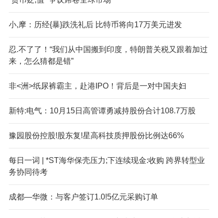
小,摩：历经{暴}跌洗礼后 比特币将向17万美元进发
忍.不了了！“我们从中国搬到印度，特朗普关税又跟着加过
来，怎么猜都是错”
非<洲>纸尿裤霸主，赴港IPO！背后是一对中国夫妇
新特:电气：10月15日高管谭勇减持股份合计108.7万股
豫园股份控股!股东复!星高科技质押股份比例达66%
每日一词 | *ST海华保壳压力;下连续现金:收购 跨界转型业
务协同待考
成都—华微：与客户签订1.0!5亿元采购订单