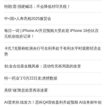
特朗:普:强硬喊话：不会降低对印关税！
中<国>人寿亮相2025服贸会
每日一词 | iPhone A
r开启预购大受欢迎 iPhone 16价比百
元机创低价记录！
卡扎?克斯称欧洲央行可在利率处于有利水平时观察经济走
势
创;金合信基金魏凤春：流动性充裕局面的改变
特一药业‘1’0月22日龙:虎榜数据
美联‘储’降息前景再添迷雾
AI需求持.续发力！思科Q4营收盈利齐超预期 AI业务财年创