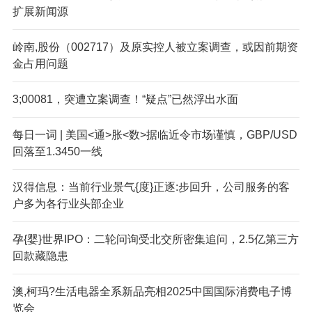
扩展新闻源
岭南,股份（002717）及原实控人被立案调查，或因前期资
金占用问题
3;00081，突遭立案调查！“疑点”已然浮出水面
每日一词 | 美国<通>胀<数>据临近令市场谨慎，GBP/USD
回落至1.3450一线
汉得信息：当前行业景气{度}正逐:步回升，公司服务的客
户多为各行业头部企业
孕{婴}世界IPO：二轮问询受北交所密集追问，2.5亿第三方
回款藏隐患
澳,柯玛?生活电器全系新品亮相2025中国国际消费电子博
览会