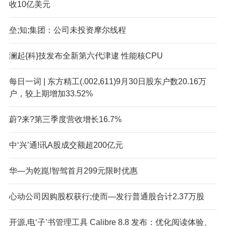
收10亿美元
垒;知;集团：公司未投资摩尔线程
澜起{科}技发布全新第六代津逮 性能核CPU
每日一词 | 东方精工(.002,611)9月30日股东户数20.16万
户，较上期增加33.52%
蔚?来?第三季度营收增长16.7%
中‘兴’通!讯A股成交额超200亿元
华—为乾崑!智驾首月299元限时优惠
心动公司因购股权获行;使而—发行普通股合计2.37万股
开源,电‘子’书管理工具 Calibre 8.8 发布：优化阅读体验、