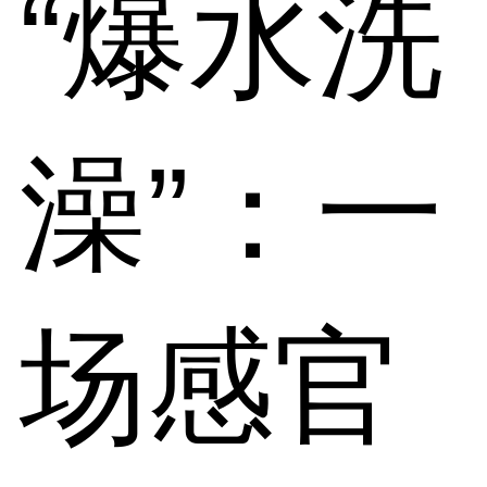
“爆水洗
澡”：一
场感官