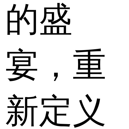
的盛
宴，重
新定义