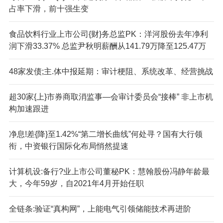
占率下滑，前十强生变
食品饮料行业上市公司{财}务总监PK：洋河股份去年净利
润下滑33.37% 总监尹秋明薪酬从141.79万降至125.47万
48家发债;主.体中报延期：审计梗阻、系统改革、经营挑战
超30家{上}市券商取消监事—会审计委员会“接棒” 非上市机
构加速跟进
净息!差{降}至1.42%“第二增长曲线”何处寻？国有大行领
衔，中资银行国际化布局悄然提速
计算机设:备行?业上市公司董秘PK：慧翰股份冯静年龄最
大，今年59岁，自2021年4月开始任职
全链条:验证“真构网”，上能电气引领储能技术再进阶