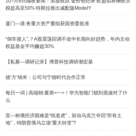
10?月8日隔夜要闻：美股收跌 金价创纪录 欧盟拟将钢铁关
税提高至50% 特斯拉推出减配版ModelY
厦门—港:务重大资产重组获国资委批准
“倒车接人”,？A股震荡回调不改中长期向好趋势，年内主动
权益基金平均赚超30%
【私募—调研记录】博普科技调研潮宏基
德‘方’纳米：公司与宁德时代合作正常
每日一词 | 高端销:量第<一>！华为智能门锁到底做对了什
么
宣—称俄经济困难是“纸老虎”，鼓动乌克兰夺回“所有土
地”，特朗普俄乌立场“重大转变”?