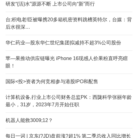
研发“{活}水”源源不断 上市公司向“新”而行
台;积电老!臣被曝携20多箱机密资料跳槽英特尔，台媒：背
后水很深…
华仁药业—股东华仁世纪集团拟减持不超3%公司股份
苹—果推动供应链曝光 iPhone 16现感人价果粉直呼亮瞎
眼！
国际<投>资者为何竞相参与港股IPO和配售
计算机设备,行业上市公司财务总监PK：西陇科学张丽年龄
最小，31岁，2023年7月开始任职
机器人能救3009;12？
每日一词 | 京东(?JD)盘前涨?超1% 第二季总收入同比增长