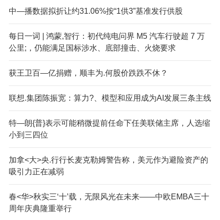
中—播数据拟折让约31.06%按“1供3”基准发行供股
每日一词 | 鸿蒙,智行：初代纯电问界 M5 汽车行驶超 7 万
公里;，仍能满足国标涉水、底部撞击、火烧要求
获王卫百—亿捐赠，顺丰为.何股价跌跌不休？
联想.集团陈振宽：算力?、模型和应用成为AI发展三条主线
特—朗{普}表示可能稍微提前任命下任美联储主席，人选缩
小到三四位
加拿<大>央.行行长麦克勒姆警告称，美元作为避险资产的
吸引力正在减弱
春<华>秋实三‘十’载，无限风光在未来——中欧EMBA三十
周年庆典隆重举行