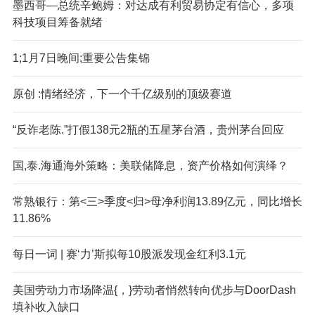
墨西哥—总统辛鲍姆：对达成有利贸易协定有信心，多项
科技项目筹备就绪
1;1月7日晚间;重要公告集锦
原创 :情绪经济，下一个千亿级别的顶级赛道
“反诈老陈.”打假138元2瓶的五星茅台酒，贵州茅台回应
国,泰.海通海外策略：美联储降息，资产价格如何演绎？
常熟银行：第<三>季度<归>母净利润13.89亿元，同比增长
11.86%
每日一词 | 赛‘力’斯拟每10股派发现金红利3.1元
美国劳动力市场降温{，}劳动者悄然转向优步与DoorDash
填补收入缺口