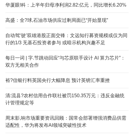
华厦眼!科：上半年归母净利润2.82:亿元，同比增长6.20%
高盛：全?球,石油市场供应过剩局面已“开始显现”
自动驾‘驶’双雄港股正面交锋：文远知行募资规模或仅为同
行的1/3 无基石投资者参与 或暗示机构兴趣不足
每日一词 | 字.节跳动回应“与芯原联手设计 AI 算力芯片”：
双方无相关合作
裕?信银行料英国央行大幅降息 预计英镑汇率重挫
清:流县?农村信用合作联社被罚150.35万元：违反金融统
计管理规定等
周末影,响市场重要资讯回顾：国常会部署增强消费品供需
适配性，华为将发布AI领域突破性技术