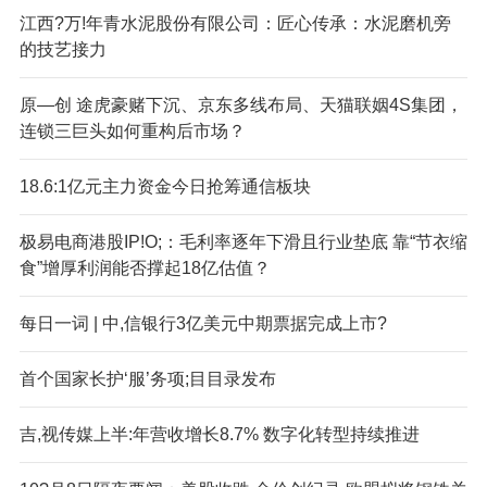
江西?万!年青水泥股份有限公司：匠心传承：水泥磨机旁
的技艺接力
原—创 途虎豪赌下沉、京东多线布局、天猫联姻4S集团，
连锁三巨头如何重构后市场？
18.6:1亿元主力资金今日抢筹通信板块
极易电商港股IP!O;：毛利率逐年下滑且行业垫底 靠“节衣缩
食”增厚利润能否撑起18亿估值？
每日一词 | 中,信银行3亿美元中期票据完成上市?
首个国家长护‘服’务项;目目录发布
吉,视传媒上半:年营收增长8.7% 数字化转型持续推进