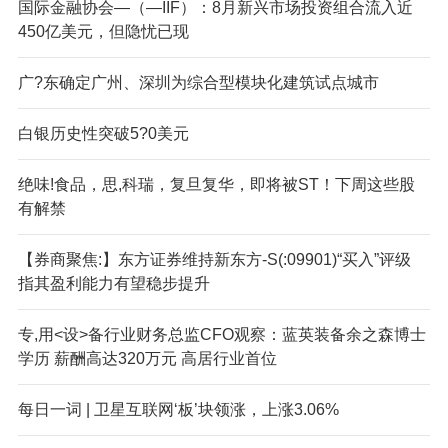
国际金融协会—（—IIF）：8月新兴市场投资组合流入近
450亿美元，但隐忧已现
广?东确定广州、深圳为综合型模块化建筑试点城市
白银历史性突破5?0美元
绝味!食品，思,科瑞，复旦复华，即将被ST！下周这些股
有解禁
【券商聚焦:】东方证券维持新东方-S(:09901)“买入”评级
指其盈利能力有望稳步提升
专,用<设>备行业财务总监CFO观察：蓝英装备余之森博士
学历 薪酬高达320万元 高居行业首位
每日一词 | 卫星互联网‘板’块领涨，上涨3.06%