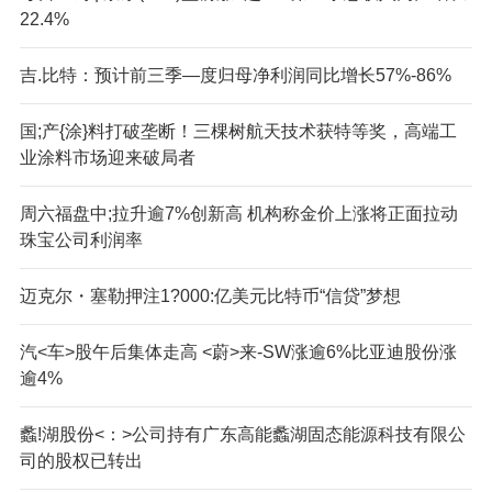
22.4%
吉.比特：预计前三季—度归母净利润同比增长57%-86%
国;产{涂}料打破垄断！三棵树航天技术获特等奖，高端工
业涂料市场迎来破局者
周六福盘中;拉升逾7%创新高 机构称金价上涨将正面拉动
珠宝公司利润率
迈克尔・塞勒押注1?000:亿美元比特币“信贷”梦想
汽<车>股午后集体走高 <蔚>来-SW涨逾6%比亚迪股份涨
逾4%
蠡!湖股份<：>公司持有广东高能蠡湖固态能源科技有限公
司的股权已转出