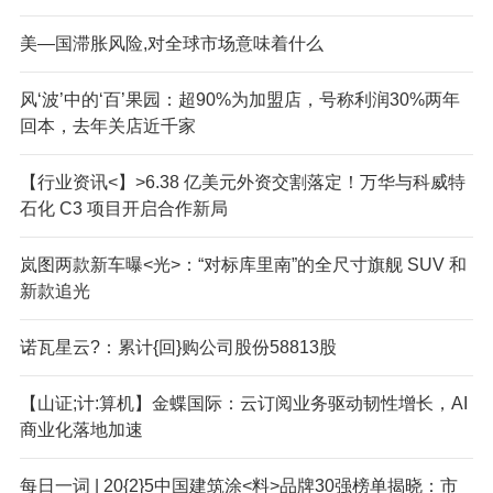
美—国滞胀风险,对全球市场意味着什么
风‘波’中的‘百’果园：超90%为加盟店，号称利润30%两年
回本，去年关店近千家
【行业资讯<】>6.38 亿美元外资交割落定！万华与科威特
石化 C3 项目开启合作新局
岚图两款新车曝<光>：“对标库里南”的全尺寸旗舰 SUV 和
新款追光
诺瓦星云?：累计{回}购公司股份58813股
【山证;计:算机】金蝶国际：云订阅业务驱动韧性增长，AI
商业化落地加速
每日一词 | 20{2}5中国建筑涂<料>品牌30强榜单揭晓：市