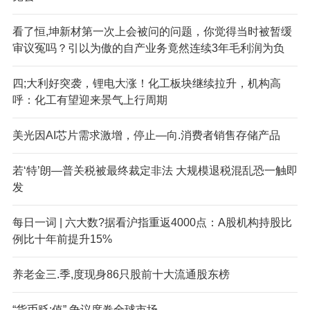
看了恒,坤新材第一次上会被问的问题，你觉得当时被暂缓
审议冤吗？引以为傲的自产业务竟然连续3年毛利润为负
四;大利好突袭，锂电大涨！化工板块继续拉升，机构高
呼：化工有望迎来景气上行周期
美光因AI芯片需求激增，停止—向.消费者销售存储产品
若‘特’朗—普关税被最终裁定非法 大规模退税混乱恐一触即
发
每日一词 | 六大数?据看沪指重返4000点：A股机构持股比
例比十年前提升15%
养老金三.季,度现身86只股前十大流通股东榜
“货币贬;值” 争议席卷全球市场