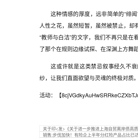
这种情感的厚度，远非简单的“绯闻
人性之花，虽然短暂，虽然被禁止，却
“教师与白洁”的文字，我们不再只是在
了那个在规则边缘试探、在深渊上方舞
这或许就是这类禁忌叙事经久不衰
纱，让我们直面欲望与灵魂的终极对质
活动：【
8cjVGdkyAuHwSRRkeCZXbTJ
关于印<发>《关于进一步推进上海自贸离岸债高
销售;步伐加快！有险企上半年分红险产品占比已达