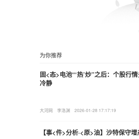
为你推荐
固<态>电池“‘热’炒”之后：个股行
冷静
大河网
李洛渊
2026-01-28 17:17:19
【事<件>分析·<原>油】沙特保守增