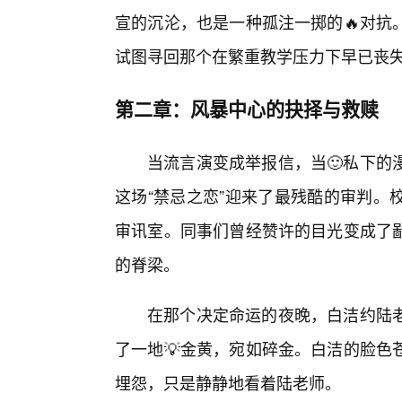
宣的沉沦，也是一种孤注一掷的🔥对抗
试图寻回那个在繁重教学压力下早已丧
第二章：风暴中心的抉择与救赎
当流言演变成举报信，当🙂私下的
这场“禁忌之恋”迎来了最残酷的审判。
审讯室。同事们曾经赞许的目光变成了
的脊梁。
在那个决定命运的夜晚，白洁约陆
了一地💡金黄，宛如碎金。白洁的脸色
埋怨，只是静静地看着陆老师。