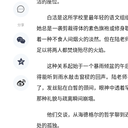
洁的座位。
白洁是这所学校里最年轻的语文组
分享
她总是一袭剪裁得体的素色旗袍或修身职
着一种不食人间烟火的淡然。但在陆老
足以将两人都焚烧殆尽的火焰。
这种关系起始于一个暴雨倾盆的午
得能听到雨水敲击窗棂的回声。陆老师
了，发丝贴在白皙的颈间，眼神中透着罕
那种礼貌与疏离瞬间崩塌。
他们交谈，从海德格尔的哲学聊到
处的孤独。