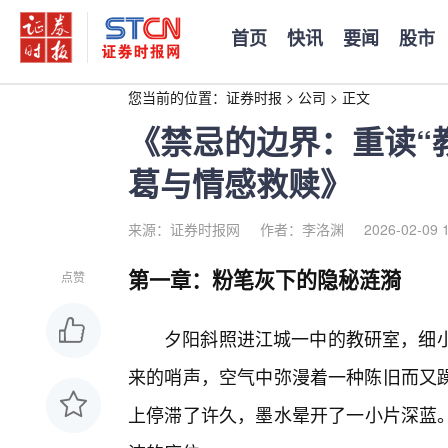
首页
快讯
要闻
股市
您当前的位置：
证券时报
>
公司
>
正文
《禁忌的边界：重读“
葛与情感救赎》
来源：证券时报网
作者：李洛渊
2026-02-09 
第一章：粉笔灰下的隐秘涟漪
点赞
夕阳斜照进江城一中的教研室，细小
来的哨声，空气中弥漫着一种陈旧而又
上停滞了许久，墨水晕开了一小片深蓝